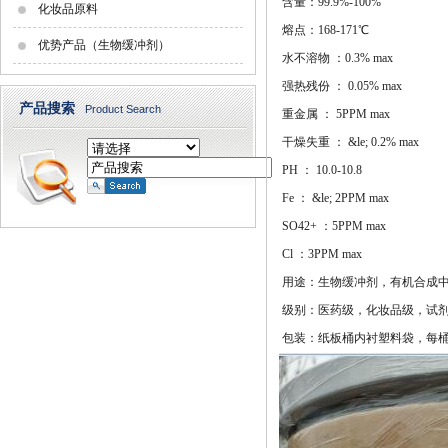
含量：99.9%-100%
化妆品原料
熔点：168-171℃
优势产品（生物缓冲剂）
水不溶物 ：0.3% max
强热残份 ： 0.05% max
产品搜索
Product Search
重金属 ： 5PPM max
干燥失重 ： &le; 0.2% max
PH ： 10.0-10.8
Fe ： &le; 2PPM max
SO42+ ：5PPM max
Cl ：3PPM max
用途：
生物缓冲剂，有机合成
级别：医药级，化妆品级，试
包装：纸板桶内衬塑料袋，每桶