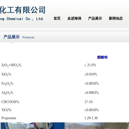
首页
走进海强
产品展示
新闻动态
产品展示
Products
醋酸锆
ZrO
+HfO
%
≥ 21.0%
2
2
SiO
%
≤0.010%
2
Fe
O
%
≤0.0010%
2
2
Al
O
%
≤0.0003%
2
2
CHCOOH%
17-19
TiO2%
≤0.0010%
Proportion
1.29-1.30